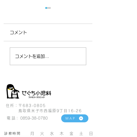
コメント
お盆休みのお知らせ
8月セラピードッ
コメントを追加…
犬日
住所：〒683-0805
鳥取県米子市西福原9丁目16-26
電 話：
0859-38-0780
MAP
診察時間
月 火 水 木 金 土 日