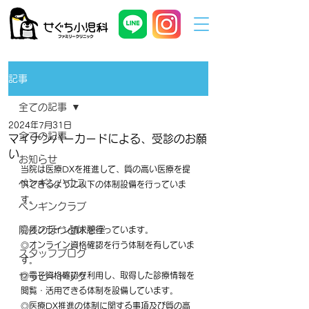
記事
全ての記事
2024年7月31日
全ての記事
マイナンバーカードによる、受診のお願
い
お知らせ
当院は医療DXを推進して、質の高い医療を提
ペンギンハウス
供できるように以下の体制設備を行っていま
す。
ペンギンクラブ
院長のほっと休憩室
◎オンライン請求を行っています。
◎オンライン資格確認を行う体制を有していま
スタッフブログ
す。
◎電子資格確認を利用し、取得した診療情報を
セラピードッグ
閲覧・活用できる体制を設備しています。
◎医療DX推進の体制に関する事項及び質の高