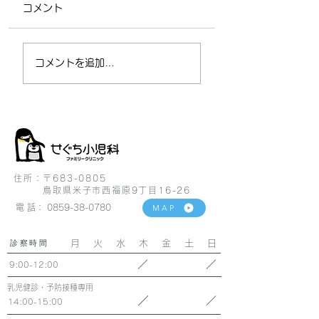
コメント
6月 monthlynews
5月 monthlyne
コメントを追加…
住所：〒683-0805
鳥取県米子市西福原9丁目16-26
電 話：
0859-38-0780
MAP
診察時間
月 火 水 木 金 土 日
／
／
9:00-12:00
乳児健診・予防接種専用
／
／
14:00-15:00