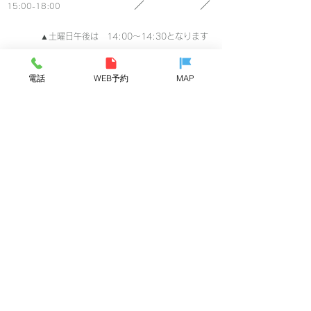
／
／
15:00-18:00
▲土曜日午後は 14:00～14:30となります
●土曜日午後は 14:30～17:00となります
電話
WEB予約
MAP
​病児保育室 ペンギンハウス
開室時間
月 火 水 木 金 土 日
／
／
8:30-17:30
●土曜日は 8:30～17:00となります
※当日の朝8:00​より電話にて診察受付となります
休診日：木曜・日曜・祝祭日
完全予約制
親子のカウンセリング あのね