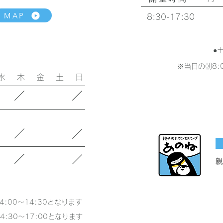
MAP
8:30-17:30
●
※当日の朝8:
水 木 金 土 日
／
／
／
／
／
／
:00～14:30となります
4:30～17:00となります