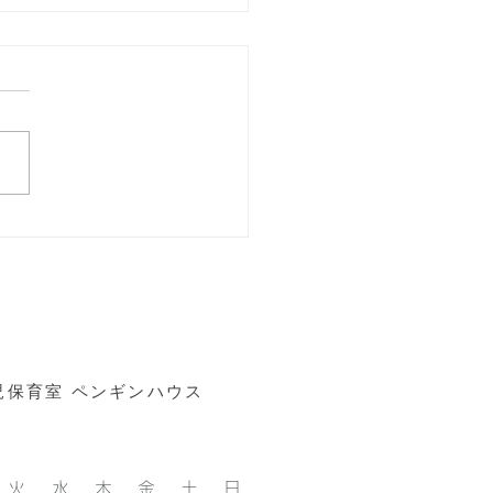
monthlynews
病児保育室 ペンギンハウス
 火 水 木 金 土 日