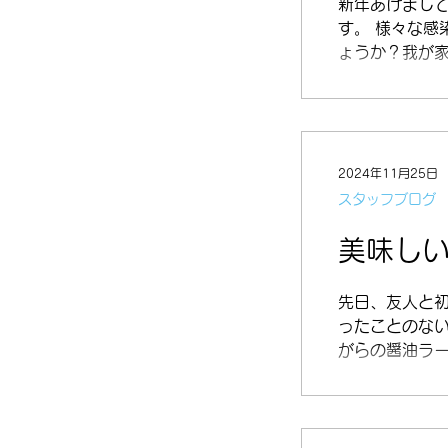
新年あけまし
す。 様々な
ょうか？我が家
2024年11月25日
スタッフブログ
美味し
先日、友人と初
ったことのな
がらの醤油ラ
た。...