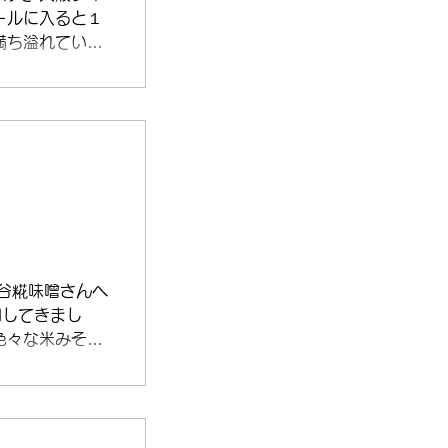
ールに入ると１
満ち溢れていま
谷糀味噌さんへ
加してきまし
色々な米みその
べをしながら、
みそを作りまし
間、待ちきれず
蓋をしてを繰