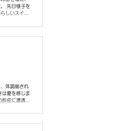
。 先日様子を
いらしいスイカ
た。 なんとも
 今年もおいし
頃、体調崩され
きは夏を感じま
の脱皮に遭遇し
目にしますが、
 思わず撮って
が透き通ったエ
も神秘的...