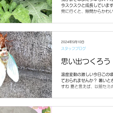
今スクスクと成長しています
見に行くと、隙間からかわ
がひょっこり覗いておりまし
かわいらしい姿にほっこり…
いスイカができますように♫
2024年5月10日
スタッフブログ
思い出つくろう
温度変動の激しい今日この
ておられませんか？ 暑いと
すね 夏と言えば、以前セミ
ました セミの抜け殻はよく
脱皮の瞬間は初めて見たので
みました 脱皮したては、羽
メラルドグリーンの感じでとて