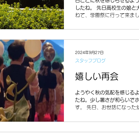
日ごとに秋を感じらせるよ
したね。 先日高校生の娘と
ねて、学園祭に行って来まし
はまた違い大学生は華やか
キラしていて羨ましかったで
ライブもあって楽しい一日
あと一年と少しで大学生、..
2024年9月27日
スタッフブログ
嬉しい再会
ようやく秋の気配を感じる
たね。少し暑さが和らいで
す。 先日、お世話になった
結婚式があり、当時年長組
のみんなでお祝いに行って来
いウェディングドレス姿の
子ども達でした。...