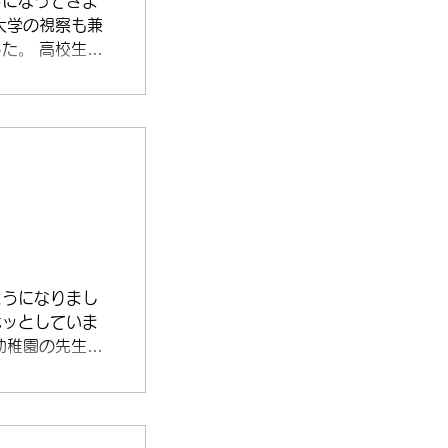
うになってきま
大学の視察も兼
た。 高校生と
で、とてもキラ
す。 お笑いの
でしたが、娘も
.
ようになりまし
ホッとしていま
幼稚園の先生の
のクラスメイト
ました。 美し
先生に大興奮の