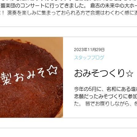
交響楽団のコンサートに行ってきました。 倉吉の未来中心大ホ
席！ 演奏を楽しみに集まっておられる方で会場はわくわく感に
2023年11月29日
スタッフブログ
おみそつくり☆
今年の5月に、名和にある塩
念願だったみそづくりに参
た。 皆でお喋りしながら、
試食や、蒸し大豆の食べ比
自分好みの組み合わせでお
た。 出来上がりまでの半年
何度も覗いて、声かけて、