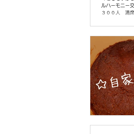
ルハーモニー
３００人 満
した。...