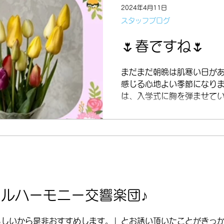
2024年4月11日
スタッフブログ
🌷春ですね🌷
まだまだ朝晩は肌寒い日があ
感じる心地よい季節になりま
は、入学式に胸を弾ませて
ちの姿を見掛け こちらも微
した。 幸せのおすそ分けあ
ました。 ❀ご入学おめでと
❀...
ルハーモニー交響楽団♪
らしいから是非おすすめします。」とお誘い頂いたことがきっか