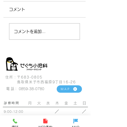
コメント
お盆休みのお知らせ
8月セラピードッ
コメントを追加…
犬日
住所：〒683-0805
鳥取県米子市西福原9丁目16-26
電 話：
0859-38-0780
MAP
診察時間
月 火 水 木 金 土 日
／
／
9:00-12:00
乳児健診・予防接種専用
／
／
14:00-15:00