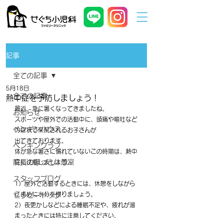
記事
全ての記事
5月18日
全ての記事
熱中症を予防しましょう！
最近、急に暑くなってきましたね。
お知らせ
スポーツや屋外での活動中に、頭痛や嘔吐など
ペンギンハウス
の症状で来院されるお子さんが
出てきております。
ペンギンクラブ
体が急な暑さに慣れていないこの時期は、熱中
院長のほっと休憩室
症に注意しましょう。
スタッフブログ
1）屋外で活動するときには、休憩をしながら
こまめに水分を摂りましょう。
セラピードッグ
2）夜更かしなどによる睡眠不足や、疲れが溜
まったときには特に注意してください。