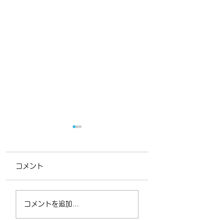
美味しいご飯を
アレルギー学会へ
てきました
先日、友人と初めてのラ
コメント
ーメン屋さんへ出かけま
こんにちは。朝、夜
した。 2人ともラーメン
え込みが強くなって
が好きで、時々行ったこ
したね。 皆さま、体
コメントを追加…
とのないお店へ出かける
されてはないですか
のですが、 そこのラーメ