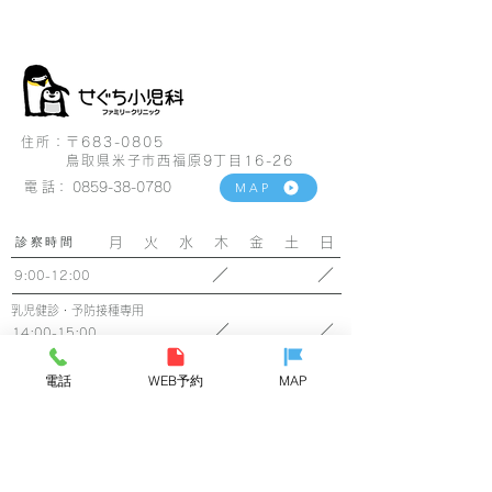
うかお気をつけてお
ンがとてもおいしかった
しください。 さて、
です。昔ながらの醤油ラ
タイトルにあるよう
ーメンで、チャーハンが
強会へ出席してきま
すごくおいしくて、また
た。 昨年CAI（アレ
絶対に行きたいなと思い
ー疾患療養指導士）
住所：〒683-0805
ました。...
鳥取県米子市西福原9丁目16-26
う資格を取得し、今
電 話：
0859-38-0780
MAP
初めて...
診察時間
月 火 水 木 金 土 日
／
／
9:00-12:00
乳児健診・予防接種専用
／
／
14:00-15:00
／
／
15:00-18:00
電話
WEB予約
MAP
▲土曜日午後は 14:00～14:30となります
●土曜日午後は 14:30～17:00となります