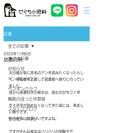
記事
全ての記事
2020年11月5日
全ての記事
読書の秋
お知らせ
先日娘が急に赤毛のアンを読みたくなったらし
ペンギンハウス
く、自転車をとばして図書館へ借りに行ってい
ました。
ペンギンクラブ
昔から読書好きの彼女は、読むのがすごく早
院長のほっと休憩室
い。
年々活字が読めなくなってきた母には、羨まし
スタッフブログ
い限りです。
秋の夜長に読書いいですよね。
セラピードッグ
ですがそんな彼女はバリバリの受験生で